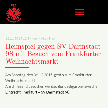
menu
Suchbegriffe
SUCHEN
12.11.2015 12:39
von Markus Braun
Heimspiel gegen SV Darmstadt
98 mit Besuch vom Frankfurter
Weihnachtsmarkt
Am Sonntag, den 06.12.2015, geht’s zum Frankfurter
Weihnachtsmarkt.
Anschließend besuchen wir das Bundesligaspiel zwischen:
Eintracht Frankfurt – SV Darmstadt 98